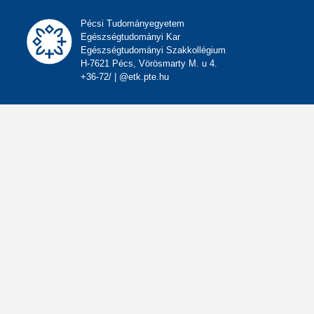
Pécsi Tudományegyetem
Egészségtudományi Kar
Egészségtudományi Szakkollégium
H-7621 Pécs, Vörösmarty M. u 4.
+36-72/ | @etk.pte.hu