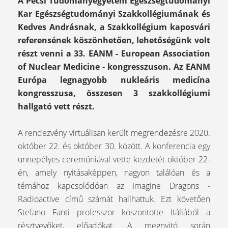
A Pécsi Tudományegyetem Egészségtudományi
Kar Egészségtudományi Szakkollégiumának és
Kedves Andrásnak, a Szakkollégium kaposvári
referensének köszönhetően, lehetőségünk volt
részt venni a 33. EANM - European Association
of Nuclear Medicine - kongresszuson. Az EANM
Európa legnagyobb nukleáris medicína
kongresszusa, összesen 3 szakkollégiumi
hallgató vett részt.
A rendezvény virtuálisan került megrendezésre 2020.
október 22. és október 30. között. A konferencia egy
ünnepélyes ceremóniával vette kezdetét október 22-
én, amely nyitásaképpen, nagyon találóan és a
témához kapcsolódóan az Imagine Dragons -
Radioactive című számát hallhattuk. Ezt követően
Stefano Fanti professzor köszöntötte Itáliából a
résztvevőket, előadókat. A megnyitó során