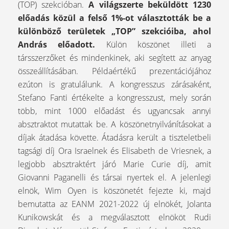
(TOP) szekcióban.
A világszerte beküldött 1230
előadás közül a felső 1%-ot választották be a
különböző területek „TOP” szekcióiba, ahol
András előadott.
Külön köszönet illeti a
társszerzőket és mindenkinek, aki segített az anyag
összeállításában. Példaértékű prezentációjához
ezúton is gratulálunk. A kongresszus zárásaként,
Stefano Fanti értékelte a kongresszust, mely során
több, mint 1000 előadást és ugyancsak annyi
absztraktot mutattak be. A köszönetnyilvánításokat a
díjak átadása követte. Átadásra került a tiszteletbeli
tagsági díj Ora Israelnek és Elisabeth de Vriesnek, a
legjobb absztraktért járó Marie Curie díj, amit
Giovanni Paganelli és társai nyertek el. A jelenlegi
elnök, Wim Oyen is köszönetét fejezte ki, majd
bemutatta az EANM 2021-2022 új elnökét, Jolanta
Kunikowskát és a megválasztott elnököt Rudi