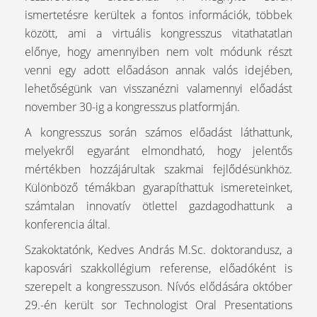
ismertetésre kerültek a fontos információk, többek
között, ami a virtuális kongresszus vitathatatlan
előnye, hogy amennyiben nem volt módunk részt
venni egy adott előadáson annak valós idejében,
lehetőségünk van visszanézni valamennyi előadást
november 30-ig a kongresszus platformján.
A kongresszus során számos előadást láthattunk,
melyekről egyaránt elmondható, hogy jelentős
mértékben hozzájárultak szakmai fejlődésünkhöz.
Különböző témákban gyarapíthattuk ismereteinket,
számtalan innovatív ötlettel gazdagodhattunk a
konferencia által.
Szakoktatónk, Kedves András M.Sc. doktorandusz, a
kaposvári szakkollégium referense, előadóként is
szerepelt a kongresszuson. Nívós elődására október
29.-én került sor Technologist Oral Presentations