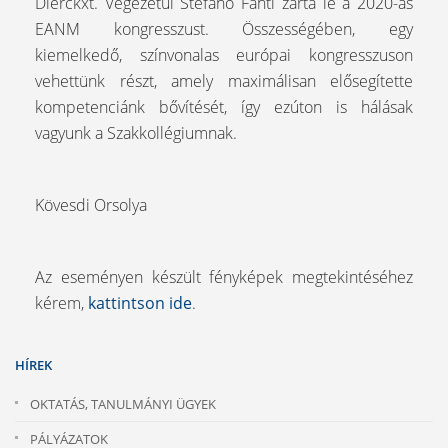
Dierckxt. Végezetül Stefano Fanti zárta le a 2020-as
EANM kongresszust. Összességében, egy
kiemelkedő, színvonalas európai kongresszuson
vehettünk részt, amely maximálisan elősegítette
kompetenciánk bővítését, így ezúton is hálásak
vagyunk a Szakkollégiumnak.
Kövesdi Orsolya
Az eseményen készült fényképek megtekintéséhez
kérem,
kattintson ide
.
HÍREK
OKTATÁS, TANULMÁNYI ÜGYEK
PÁLYÁZATOK