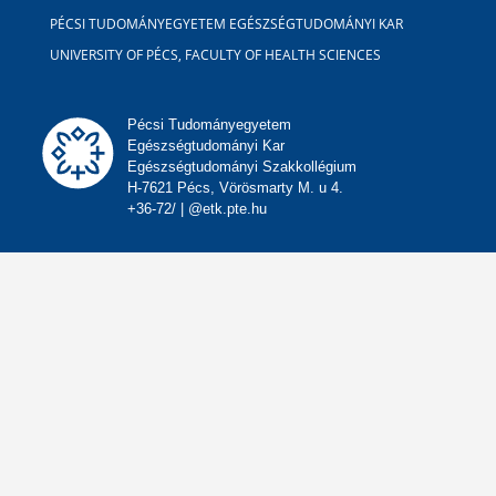
PÉCSI TUDOMÁNYEGYETEM EGÉSZSÉGTUDOMÁNYI KAR
UNIVERSITY OF PÉCS, FACULTY OF HEALTH SCIENCES
Pécsi Tudományegyetem
Egészségtudományi Kar
Egészségtudományi Szakkollégium
H-7621 Pécs, Vörösmarty M. u 4.
+36-72/ | @etk.pte.hu