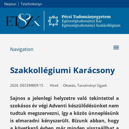
|
Neptun
Telefonkönyv
Navigation
Szakkollégiumi Karácsony
2020. DECEMBER 15.
Hírek
Oktatás, Tanulmányi Ügyek
Sajnos a jelenlegi helyzetre való tekintettel a
szokásos év végi Adventi készülődésünket nem
tudtuk megszervezni, így a közös ünneplésünk
is elmaradni kényszerült. Bízunk abban, hogy
a következő évben már minden visszaállhat a