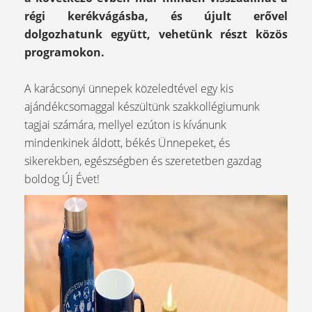
régi kerékvágásba, és újult erővel
dolgozhatunk együtt, vehetünk részt közös
programokon.
A karácsonyi ünnepek közeledtével egy kis
ajándékcsomaggal készültünk szakkollégiumunk
tagjai számára, mellyel ezúton is kívánunk
mindenkinek áldott, békés Ünnepeket, és
sikerekben, egészségben és szeretetben gazdag
boldog Új Évet!